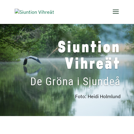
Siuntion
Vihreät
De Gröna i
Sjundeå
Foto: Heidi Holmlund