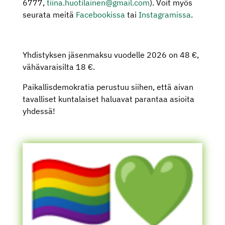
6777,
tiina.huotilainen@gmail.com
). Voit myös
seurata meitä
Facebookissa
tai
Instagramissa
.
Yhdistyksen jäsenmaksu vuodelle 2026 on 48 €,
vähävaraisilta 18 €.
Paikallisdemokratia perustuu siihen, että aivan
tavalliset kuntalaiset haluavat parantaa asioita
yhdessä!