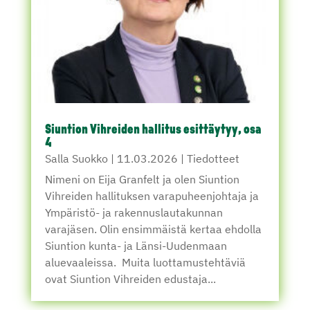
Siuntion Vihreiden hallitus esittäytyy, osa
4
Salla Suokko
|
11.03.2026
|
Tiedotteet
Nimeni on Eija Granfelt ja olen Siuntion
Vihreiden hallituksen varapuheenjohtaja ja
Ympäristö- ja rakennuslautakunnan
varajäsen. Olin ensimmäistä kertaa ehdolla
Siuntion kunta- ja Länsi-Uudenmaan
aluevaaleissa. Muita luottamustehtäviä
ovat Siuntion Vihreiden edustaja...