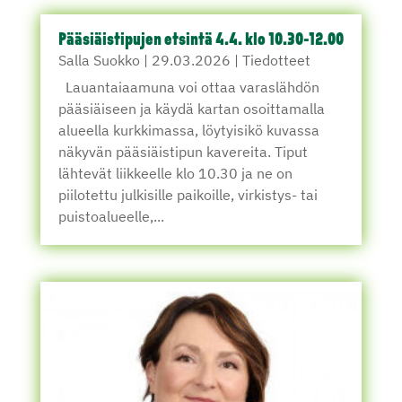
Pääsiäistipujen etsintä 4.4. klo 10.30-12.00
Salla Suokko
|
29.03.2026
|
Tiedotteet
Lauantaiaamuna voi ottaa varaslähdön
pääsiäiseen ja käydä kartan osoittamalla
alueella kurkkimassa, löytyisikö kuvassa
näkyvän pääsiäistipun kavereita. Tiput
lähtevät liikkeelle klo 10.30 ja ne on
piilotettu julkisille paikoille, virkistys- tai
puistoalueelle,...