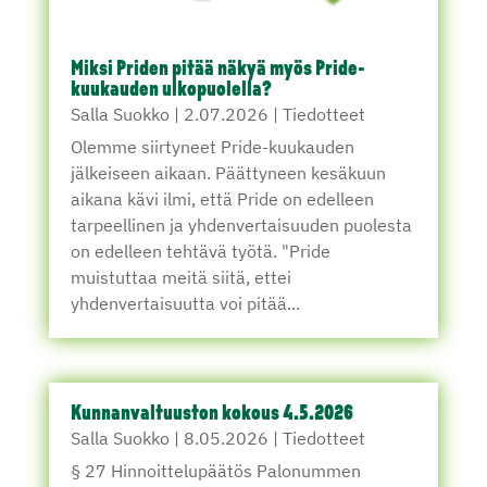
Miksi Priden pitää näkyä myös Pride-
kuukauden ulkopuolella?
Salla Suokko
|
2.07.2026
|
Tiedotteet
Olemme siirtyneet Pride-kuukauden
jälkeiseen aikaan. Päättyneen kesäkuun
aikana kävi ilmi, että Pride on edelleen
tarpeellinen ja yhdenvertaisuuden puolesta
on edelleen tehtävä työtä. "Pride
muistuttaa meitä siitä, ettei
yhdenvertaisuutta voi pitää...
Kunnanvaltuuston kokous 4.5.2026
Salla Suokko
|
8.05.2026
|
Tiedotteet
§ 27 Hinnoittelupäätös Palonummen