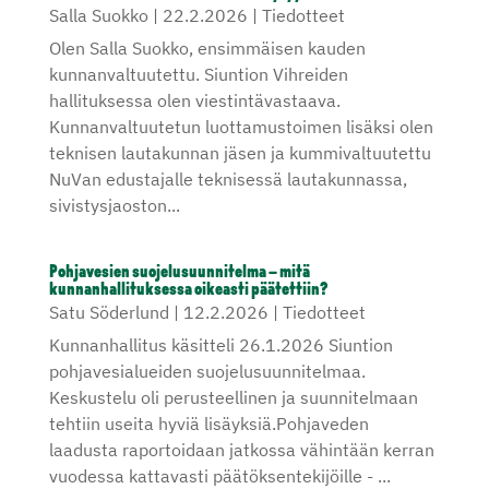
Salla Suokko
|
22.2.2026
|
Tiedotteet
Olen Salla Suokko, ensimmäisen kauden
kunnanvaltuutettu. Siuntion Vihreiden
hallituksessa olen viestintävastaava.
Kunnanvaltuutetun luottamustoimen lisäksi olen
teknisen lautakunnan jäsen ja kummivaltuutettu
NuVan edustajalle teknisessä lautakunnassa,
sivistysjaoston...
Pohjavesien suojelusuunnitelma – mitä
kunnanhallituksessa oikeasti päätettiin?
Satu Söderlund
|
12.2.2026
|
Tiedotteet
Kunnanhallitus käsitteli 26.1.2026 Siuntion
pohjavesialueiden suojelusuunnitelmaa.
Keskustelu oli perusteellinen ja suunnitelmaan
tehtiin useita hyviä lisäyksiä.Pohjaveden
laadusta raportoidaan jatkossa vähintään kerran
vuodessa kattavasti päätöksentekijöille - ...