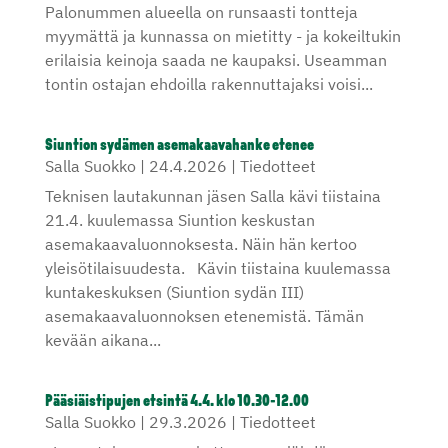
Palonummen alueella on runsaasti tontteja
myymättä ja kunnassa on mietitty - ja kokeiltukin
erilaisia keinoja saada ne kaupaksi. Useamman
tontin ostajan ehdoilla rakennuttajaksi voisi...
Siuntion sydämen asemakaavahanke etenee
Salla Suokko
|
24.4.2026
|
Tiedotteet
Teknisen lautakunnan jäsen Salla kävi tiistaina
21.4. kuulemassa Siuntion keskustan
asemakaavaluonnoksesta. Näin hän kertoo
yleisötilaisuudesta. Kävin tiistaina kuulemassa
kuntakeskuksen (Siuntion sydän III)
asemakaavaluonnoksen etenemistä. Tämän
kevään aikana...
Pääsiäistipujen etsintä 4.4. klo 10.30-12.00
Salla Suokko
|
29.3.2026
|
Tiedotteet