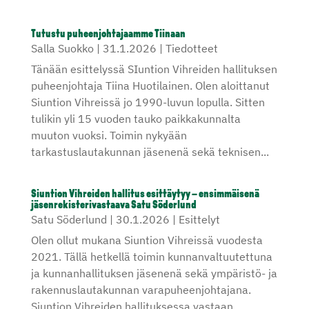
Tutustu puheenjohtajaamme Tiinaan
Salla Suokko
|
31.1.2026
|
Tiedotteet
Tänään esittelyssä SIuntion Vihreiden hallituksen
puheenjohtaja Tiina Huotilainen. Olen aloittanut
Siuntion Vihreissä jo 1990-luvun lopulla. Sitten
tulikin yli 15 vuoden tauko paikkakunnalta
muuton vuoksi. Toimin nykyään
tarkastuslautakunnan jäsenenä sekä teknisen...
Siuntion Vihreiden hallitus esittäytyy – ensimmäisenä
jäsenrekisterivastaava Satu Söderlund
Satu Söderlund
|
30.1.2026
|
Esittelyt
Olen ollut mukana Siuntion Vihreissä vuodesta
2021. Tällä hetkellä toimin kunnanvaltuutettuna
ja kunnanhallituksen jäsenenä sekä ympäristö- ja
rakennuslautakunnan varapuheenjohtajana.
Siuntion Vihreiden hallituksessa vastaan