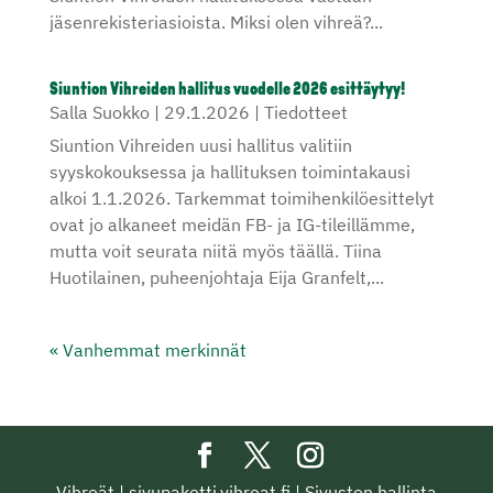
jäsenrekisteriasioista. Miksi olen vihreä?...
Siuntion Vihreiden hallitus vuodelle 2026 esittäytyy!
Salla Suokko
|
29.1.2026
|
Tiedotteet
Siuntion Vihreiden uusi hallitus valitiin
syyskokouksessa ja hallituksen toimintakausi
alkoi 1.1.2026. Tarkemmat toimihenkilöesittelyt
ovat jo alkaneet meidän FB- ja IG-tileillämme,
mutta voit seurata niitä myös täällä. Tiina
Huotilainen, puheenjohtaja Eija Granfelt,...
« Vanhemmat merkinnät
Vihreät
|
sivupaketti.vihreat.fi
|
Sivuston hallinta