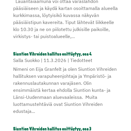
Lauantaiaamuna voi ottaa varaslähdön
pääsiäiseen ja käydä kartan osoittamalla alueella
kurkkimassa, löytyisikö kuvassa näkyvän
pääsiäistipun kavereita. Tiput lähtevät liikkeelle
klo 10.30 ja ne on piilotettu julkisille paikoille,
virkistys- tai puistoalueelle,...
Siuntion Vihreiden hallitus esittäytyy, osa 4
Salla Suokko
|
11.3.2026
|
Tiedotteet
Nimeni on Eija Granfelt ja olen Siuntion Vihreiden
hallituksen varapuheenjohtaja ja Ympäristö- ja
rakennuslautakunnan varajäsen. Olin
ensimmäistä kertaa ehdolla Siuntion kunta- ja
Länsi-Uudenmaan aluevaaleissa. Muita
luottamustehtäviä ovat Siuntion Vihreiden
edustaja...
Siuntion Vihreiden hallitus esittäytyy, osa 3