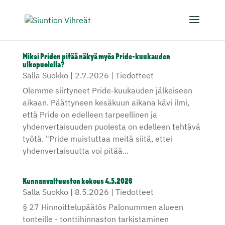
Miksi Priden pitää näkyä myös Pride-kuukauden
ulkopuolella?
Salla Suokko
|
2.7.2026
|
Tiedotteet
Olemme siirtyneet Pride-kuukauden jälkeiseen
aikaan. Päättyneen kesäkuun aikana kävi ilmi,
että Pride on edelleen tarpeellinen ja
yhdenvertaisuuden puolesta on edelleen tehtävä
työtä. "Pride muistuttaa meitä siitä, ettei
yhdenvertaisuutta voi pitää...
Kunnanvaltuuston kokous 4.5.2026
Salla Suokko
|
8.5.2026
|
Tiedotteet
§ 27 Hinnoittelupäätös Palonummen alueen
tonteille - tonttihinnaston tarkistaminen