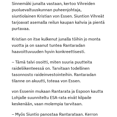
Sinnemäki junalta vastaan, kertoo Vihreiden
puoluevaltuuskunnan puheenjohtaja,
siuntiolainen Kristian von Essen. Siuntion Vihreät
tarjoavat asemalla reilun kaupan kahvia ja pientä
purtavaa.
Kristian on itse kulkenut junalla töihin jo monta
vuotta ja on saanut tuntea Rantaradan
haavoittuvuuden hyvin konkreettisesti.
– Tämä talvi osoitti, miten suuria puutteita
raideliikenteessä on. Tarvitaan todellinen
tasonnosto raideinvestointeihin. Rantaradan
tilanne on akuutti, toteaa von Essen.
von Essenin mukaan Rantarata ja Espoon kautta
Lohjalle suunniteltu ESA-rata eivät kilpaile
keskenään, vaan molempia tarvitaan.
– Myös Siuntio panostaa Rantarataan. Kerron