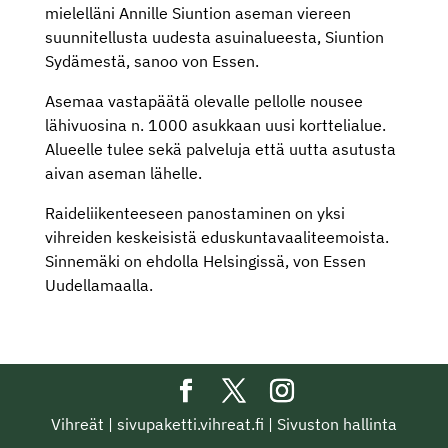
mielelläni Annille Siuntion aseman viereen
suunnitellusta uudesta asuinalueesta, Siuntion
Sydämestä, sanoo von Essen.
Asemaa vastapäätä olevalle pellolle nousee
lähivuosina n. 1000 asukkaan uusi korttelialue.
Alueelle tulee sekä palveluja että uutta asutusta
aivan aseman lähelle.
Raideliikenteeseen panostaminen on yksi
vihreiden keskeisistä eduskuntavaaliteemoista.
Sinnemäki on ehdolla Helsingissä, von Essen
Uudellamaalla.
Vihreät
|
sivupaketti.vihreat.fi
|
Sivuston hallinta