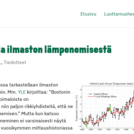
Etusivu
Luottamushen
 ja ilmaston lämpenemisestä
1
,
Tiedotteet
ossa tarkastellaan ilmaston
hin. Mm.
YLE
kirjoittaa: "Bostonin
voimaloista on
niin paljon rikkiyhdisteitä, että ne
emisen." Mutta kun katsoo
neminen ei varsinaisesti näytä
 vuosikymmen mittaushistoriassa