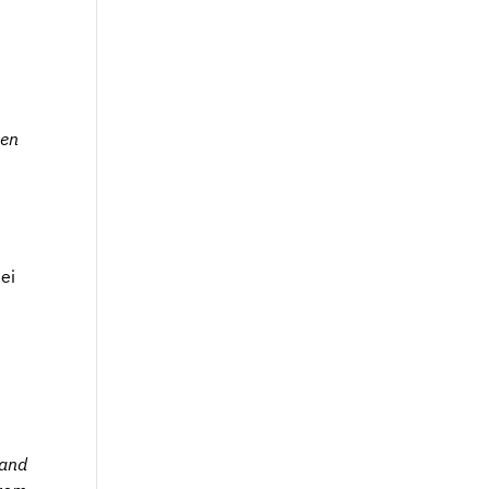
een
tei
 and