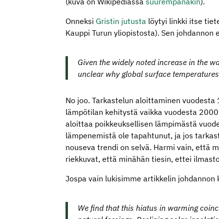
(kuva on Wikipediassa
suurempanakin
).
Onneksi
Gristin jutusta
löytyi linkki itse tie
Kauppi Turun yliopistosta). Sen johdannon
Given the widely noted increase in the w
unclear why global surface temperature
No joo. Tarkastelun aloittaminen vuodesta 1
lämpötilan kehitystä vaikka vuodesta 2000 v
aloittaa poikkeuksellisen lämpimästä vuodesta
lämpenemistä ole tapahtunut, ja jos tarka
nouseva trendi on selvä. Harmi vain, että 
riekkuvat, että minähän tiesin, ettei ilmast
Jospa vain lukisimme artikkelin johdannon 
We find that this hiatus in warming coinc