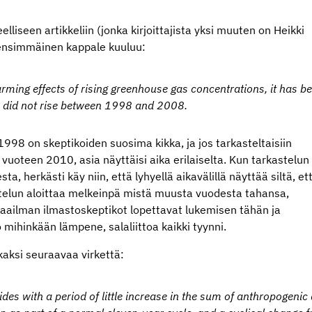
teelliseen artikkeliin (jonka kirjoittajista yksi muuten on Heikki
 ensimmäinen kappale kuuluu:
arming effects of rising greenhouse gas concentrations, it has b
s did not rise between 1998 and 2008.
998 on skeptikoiden suosima kikka, ja jos tarkasteltaisiin
uoteen 2010, asia näyttäisi aika erilaiselta. Kun tarkastelun
, herkästi käy niin, että lyhyellä aikavälillä näyttää siltä, et
stelun aloittaa melkeinpä mistä muusta vuodesta tahansa,
maailman ilmastoskeptikot lopettavat lukemisen tähän ja
o mihinkään lämpene, salaliittoa kaikki tyynni.
kaksi seuraavaa virkettä:
ides with a period of little increase in the sum of anthropogenic