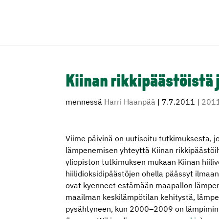
Kiinan rikkipäästöistä
mennessä
Harri Haanpää
|
7.7.2011
|
201
Viime päivinä on uutisoitu tutkimuksesta, j
lämpenemisen yhteyttä Kiinan rikkipäästöi
yliopiston tutkimuksen mukaan Kiinan hiili
hiilidioksidipäästöjen ohella päässyt ilmaan 
ovat kyenneet estämään maapallon lämpen
maailman keskilämpötilan kehitystä, lämpe
pysähtyneen, kun 2000–2009 on lämpimin