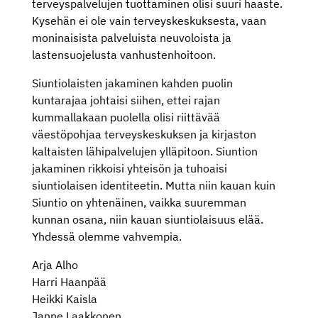
terveyspalvelujen tuottaminen olisi suuri haaste.
Kysehän ei ole vain terveyskeskuksesta, vaan
moninaisista palveluista neuvoloista ja
lastensuojelusta vanhustenhoitoon.
Siuntiolaisten jakaminen kahden puolin
kuntarajaa johtaisi siihen, ettei rajan
kummallakaan puolella olisi riittävää
väestöpohjaa terveyskeskuksen ja kirjaston
kaltaisten lähipalvelujen ylläpitoon. Siuntion
jakaminen rikkoisi yhteisön ja tuhoaisi
siuntiolaisen identiteetin. Mutta niin kauan kuin
Siuntio on yhtenäinen, vaikka suuremman
kunnan osana, niin kauan siuntiolaisuus elää.
Yhdessä olemme vahvempia.
Arja Alho
Harri Haanpää
Heikki Kaisla
Janne Laakkonen