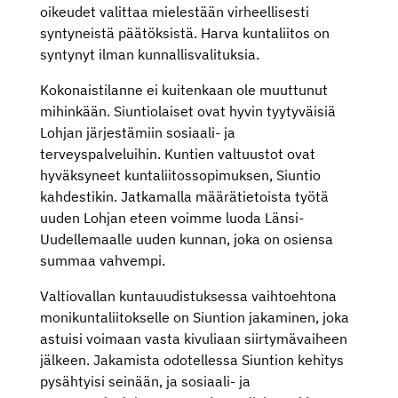
oikeudet valittaa mielestään virheellisesti
syntyneistä päätöksistä. Harva kuntaliitos on
syntynyt ilman kunnallisvalituksia.
Kokonaistilanne ei kuitenkaan ole muuttunut
mihinkään. Siuntiolaiset ovat hyvin tyytyväisiä
Lohjan järjestämiin sosiaali- ja
terveyspalveluihin. Kuntien valtuustot ovat
hyväksyneet kuntaliitossopimuksen, Siuntio
kahdestikin. Jatkamalla määrätietoista työtä
uuden Lohjan eteen voimme luoda Länsi-
Uudellemaalle uuden kunnan, joka on osiensa
summaa vahvempi.
Valtiovallan kuntauudistuksessa vaihtoehtona
monikuntaliitokselle on Siuntion jakaminen, joka
astuisi voimaan vasta kivuliaan siirtymävaiheen
jälkeen. Jakamista odotellessa Siuntion kehitys
pysähtyisi seinään, ja sosiaali- ja