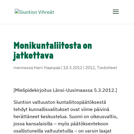
Monikuntaliitosta on
jatkettava
mennessä
Harri Haanpää
|
10.3.2012
|
2012
,
Tiedotteet
[Mielipidekirjoitus Länsi-Uusimaassa 5.3.2012.]
Siuntion valtuuston kuntaliitospäätöksestä
tehdyt kunnallisvalitukset ovat viime päivinä
herättäneet keskustelua. Suomi on oikeusvaltio,
jossa kansalaisilla – myös päätöksentekoon
osallistuneilla valtuutetuilla – on varsin laajat