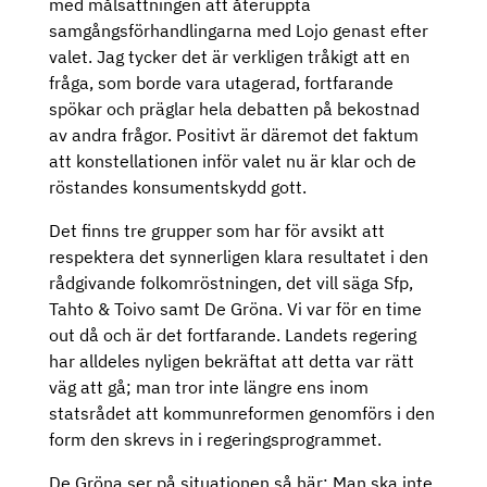
med målsättningen att återuppta
samgångsförhandlingarna med Lojo genast efter
valet. Jag tycker det är verkligen tråkigt att en
fråga, som borde vara utagerad, fortfarande
spökar och präglar hela debatten på bekostnad
av andra frågor. Positivt är däremot det faktum
att konstellationen inför valet nu är klar och de
röstandes konsumentskydd gott.
Det finns tre grupper som har för avsikt att
respektera det synnerligen klara resultatet i den
rådgivande folkomröstningen, det vill säga Sfp,
Tahto & Toivo samt De Gröna. Vi var för en time
out då och är det fortfarande. Landets regering
har alldeles nyligen bekräftat att detta var rätt
väg att gå; man tror inte längre ens inom
statsrådet att kommunreformen genomförs i den
form den skrevs in i regeringsprogrammet.
De Gröna ser på situationen så här: Man ska inte