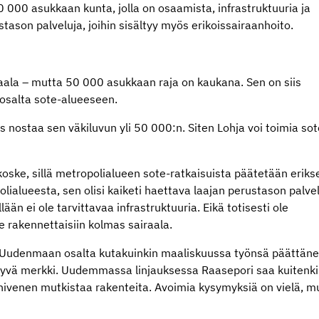
000 asukkaan kunta, jolla on osaamista, infrastruktuuria ja
stason palveluja, joihin sisältyy myös erikoissairaanhoito.
iraala – mutta 50 000 asukkaan raja on kaukana. Sen on siis
 osalta sote-alueeseen.
tos nostaa sen väkiluvun yli 50 000:n. Siten Lohja voi toimia sot
ske, sillä metropolialueen sote-ratkaisuista päätetään eriks
lialueesta, sen olisi kaiketi haettava laajan perustason palve
lään ei ole tarvittavaa infrastruktuuria. Eikä totisesti ole
le rakennettaisiin kolmas sairaala.
-Uudenmaan osalta kutakuinkin maaliskuussa työnsä päättän
 hyvä merkki. Uudemmassa linjauksessa Raasepori saa kuitenk
 hivenen mutkistaa rakenteita. Avoimia kysymyksiä on vielä, m