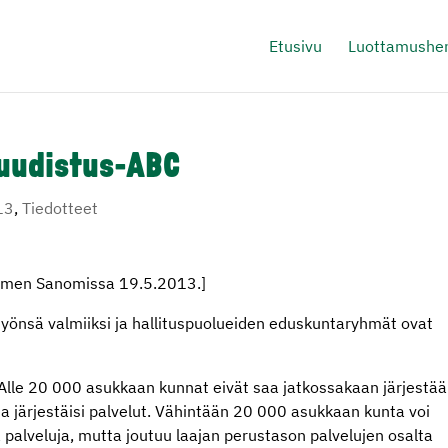
Etusivu
Luottamushen
uudistus-ABC
13
,
Tiedotteet
ummen Sanomissa 19.5.2013.]
työnsä valmiiksi ja hallituspuolueiden eduskuntaryhmät ovat
lle 20 000 asukkaan kunnat eivät saa jatkossakaan järjestää
a järjestäisi palvelut. Vähintään 20 000 asukkaan kunta voi
 palveluja, mutta joutuu laajan perustason palvelujen osalta