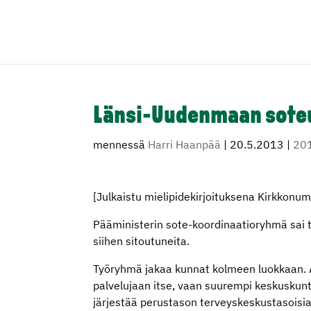
Länsi-Uudenmaan sote
mennessä
Harri Haanpää
|
20.5.2013
|
20
[Julkaistu mielipidekirjoituksena Kirkkon
Pääministerin sote-koordinaatioryhmä sai 
siihen sitoutuneita.
Työryhmä jakaa kunnat kolmeen luokkaan. A
palvelujaan itse, vaan suurempi keskuskunt
järjestää perustason terveyskeskustasoisia