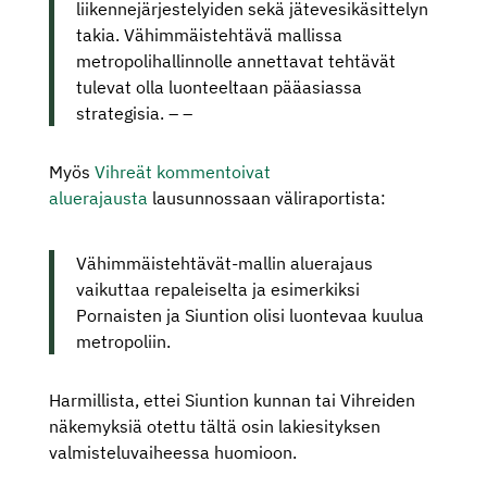
liikennejärjestelyiden sekä jätevesikäsittelyn
takia. Vähimmäistehtävä mallissa
metropolihallinnolle annettavat tehtävät
tulevat olla luonteeltaan pääasiassa
strategisia. – –
Myös
Vihreät kommentoivat
aluerajausta
lausunnossaan väliraportista:
Vähimmäistehtävät-mallin aluerajaus
vaikuttaa repaleiselta ja esimerkiksi
Pornaisten ja Siuntion olisi luontevaa kuulua
metropoliin.
Harmillista, ettei Siuntion kunnan tai Vihreiden
näkemyksiä otettu tältä osin lakiesityksen
valmisteluvaiheessa huomioon.