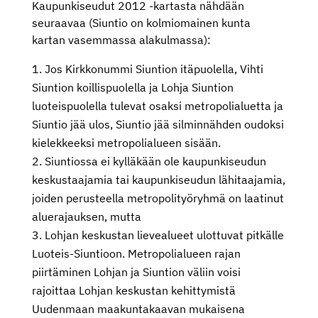
Kaupunkiseudut 2012 -kartasta nähdään
seuraavaa (Siuntio on kolmiomainen kunta
kartan vasemmassa alakulmassa):
Jos Kirkkonummi Siuntion itäpuolella, Vihti
Siuntion koillispuolella ja Lohja Siuntion
luoteispuolella tulevat osaksi metropolialuetta ja
Siuntio jää ulos, Siuntio jää silminnähden oudoksi
kielekkeeksi metropolialueen sisään.
Siuntiossa ei kylläkään ole kaupunkiseudun
keskustaajamia tai kaupunkiseudun lähitaajamia,
joiden perusteella metropolityöryhmä on laatinut
aluerajauksen, mutta
Lohjan keskustan lievealueet ulottuvat pitkälle
Luoteis-Siuntioon. Metropolialueen rajan
piirtäminen Lohjan ja Siuntion väliin voisi
rajoittaa Lohjan keskustan kehittymistä
Uudenmaan maakuntakaavan mukaisena