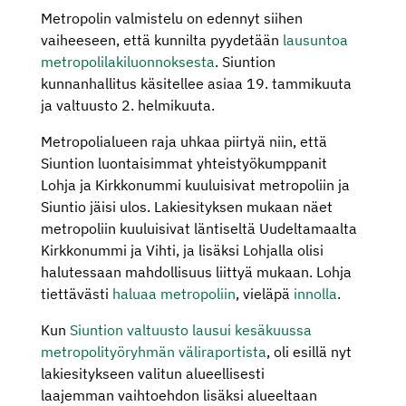
Metropolin valmistelu on edennyt siihen
vaiheeseen, että kunnilta pyydetään
lausuntoa
metropolilakiluonnoksesta
. Siuntion
kunnanhallitus käsitellee asiaa 19. tammikuuta
ja valtuusto 2. helmikuuta.
Metropolialueen raja uhkaa piirtyä niin, että
Siuntion luontaisimmat yhteistyökumppanit
Lohja ja Kirkkonummi kuuluisivat metropoliin ja
Siuntio jäisi ulos. Lakiesityksen mukaan näet
metropoliin kuuluisivat läntiseltä Uudeltamaalta
Kirkkonummi ja Vihti, ja lisäksi Lohjalla olisi
halutessaan mahdollisuus liittyä mukaan. Lohja
tiettävästi
haluaa metropoliin
, vieläpä
innolla
.
Kun
Siuntion valtuusto lausui kesäkuussa
metropolityöryhmän väliraportista
, oli esillä nyt
lakiesitykseen valitun alueellisesti
laajemman vaihtoehdon lisäksi alueeltaan