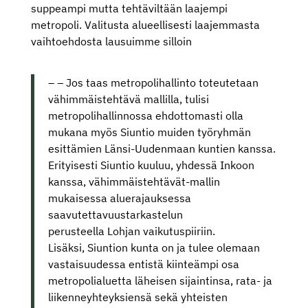
suppeampi mutta tehtäviltään laajempi
metropoli. Valitusta alueellisesti laajemmasta
vaihtoehdosta lausuimme silloin
– – Jos taas metropolihallinto toteutetaan
vähimmäistehtävä mallilla, tulisi
metropolihallinnossa ehdottomasti olla
mukana myös Siuntio muiden työryhmän
esittämien Länsi-Uudenmaan kuntien kanssa.
Erityisesti Siuntio kuuluu, yhdessä Inkoon
kanssa, vähimmäistehtävät-mallin
mukaisessa aluerajauksessa
saavutettavuustarkastelun
perusteella Lohjan vaikutuspiiriin.
Lisäksi,
Siuntion kunta on ja tulee olemaan
vastaisuudessa entistä kiinteämpi osa
metropolialuetta läheisen sijaintinsa, rata- ja
liikenneyhteyksiensä sekä yhteisten