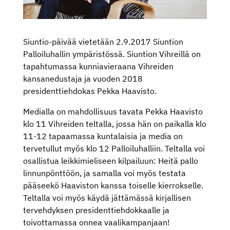
Siuntio-päivää vietetään 2.9.2017 Siuntion
Palloiluhallin ympäristössä. Siuntion Vihreillä on
tapahtumassa kunniavieraana Vihreiden
kansanedustaja ja vuoden 2018
presidenttiehdokas Pekka Haavisto.
Medialla on mahdollisuus tavata Pekka Haavisto
klo 11 Vihreiden teltalla, jossa hän on paikalla klo
11-12 tapaamassa kuntalaisia ja media on
tervetullut myös klo 12 Palloiluhalliin. Teltalla voi
osallistua leikkimieliseen kilpailuun: Heitä pallo
linnunpönttöön, ja samalla voi myös testata
pääseekö Haaviston kanssa toiselle kierrokselle.
Teltalla voi myös käydä jättämässä kirjallisen
tervehdyksen presidenttiehdokkaalle ja
toivottamassa onnea vaalikampanjaan!