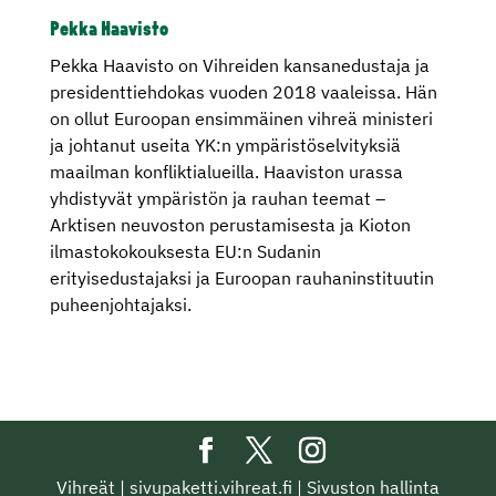
Pekka Haavisto
Pekka Haavisto on Vihreiden kansanedustaja ja
presidenttiehdokas vuoden 2018 vaaleissa. Hän
on ollut Euroopan ensimmäinen vihreä ministeri
ja johtanut useita YK:n ympäristöselvityksiä
maailman konfliktialueilla. Haaviston urassa
yhdistyvät ympäristön ja rauhan teemat –
Arktisen neuvoston perustamisesta ja Kioton
ilmastokokouksesta EU:n Sudanin
erityisedustajaksi ja Euroopan rauhaninstituutin
puheenjohtajaksi.
Vihreät
|
sivupaketti.vihreat.fi
|
Sivuston hallinta