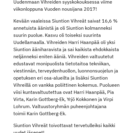
Uudenmaan Vihreiden syyskokouksessa viime
viikonloppuna Vuoden nousijana 2017!
Kevään vaaleissa Siuntion Vihreät saivat 16,6 %
annetuista äänistä ja oli Siuntion kolmanneksi
suurin puolue. Kasvu oli toiseksi suurinta
Uudellamaalla. Vihreiden Harri Haanpää oli yksi
Siuntion ääniharavista ja sai kaikista ehdokkaista
neljänneksi eniten ääniä. Vihreiden valtuutetut
edustavat monipuolista tietotaitoa tekniikan,
viestinnän, terveydenhuollon, luonnonsuojelun ja
opetuksen eri osa-alueilta ja lisäksi Siuntion
Vihreillä on vankka poliittinen kokemus. Puolueen
viisi kuntavaltuutettua ovat Harri Haanpää, Pia
Virta, Karin Gottberg-Ek, Yrjö Kokkonen ja Virpi
Lohrum. Valtuustoryhmän puheenjohtajana
toimii Karin Gottberg-Ek.
Siuntion Vihreät toivottavat tervetulleiksi kaikki
uudet jäsenet!