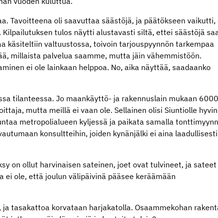
man vuoden kuluttua.
aa. Tavoitteena oli saavuttaa säästöjä, ja päätökseen vaikutti,
ilpailutuksen tulos näytti alustavasti siltä, ettei säästöjä sa
iaa käsiteltiin valtuustossa, toivoin tarjouspyynnön tarkempaa
ärää, millaista palvelua saamme, mutta jäin vähemmistöön.
taminen ei ole lainkaan helppoa. No, aika näyttää, saadaanko
ssa tilanteessa. Jo maankäyttö- ja rakennuslain mukaan 600
ttaja, mutta meillä ei vaan ole. Sellainen olisi Siuntiolle hyvin
ntaa metropolialueen kyljessä ja paikata samalla tonttimyynn
utumaan konsultteihin, joiden kynänjälki ei aina laadullisesti
sy on ollut harvinaisen sateinen, joet ovat tulvineet, ja sateet
sta ei ole, että joulun välipäivinä pääsee keräämään
et, ja tasakattoa korvataan harjakatolla. Osaammekohan raken