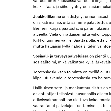
valtuuston kokouksessa valtuusto linjasi j
keskustaan, ja siihen yhteyteen asianmukaisi
Joukkoliikenne
on edistynyt erinomaisesti. 
on sikäli mainio, että saimme palautettua ar
Bernerin kurjaa päätöstä, ja parannuksena 
alueella. Vielä on ratkaisematta viikonloppu
Kirkkonummen välille. Saattaa olla, että viik
mutta haluaisin kyllä nähdä siitäkin vaihto
Sosiaali- ja terveyspalveluissa
on pientä uu
sosiaalitoimi, mikä vaikuttaa kyllä järkevä
Terveyskeskuksen toiminta on meillä ollut 
kilpailutuskaudelle terveyskeskusta hoitama
Hallituksen sote- ja maakuntauudistus on e
asiantuntijat teilasivat lausunnoilla olleen l
erikoissairaanhoitoon ulottuva kokoomusla
vaarantanut palvelujen tuottamisen ja tullut