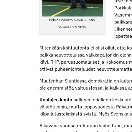
RKP men
Porkkala
Vasemmi
Pekka Haavisto puhui Siuntio-
paikkans
päivässä 2.9.2017.
liikenn
lopettaa
Mitenkään kohtuutonta ei olisi ollut, että k
paikkaneuvotteluissa vaikkapa jonkin olen
kävi. RKP, perussuomalaiset ja Kokoomus mu
ottivat puheenjohtajuudet neuvottelematta
Muutenhan Siuntiossa demokratia on kuitenkin
ole enemmistöä valtuustossa, ja kaikissa as
Koulujen kunto
hallitsee edelleen keskustel
väistötiloihin, mutta loppuvuodesta Päiväri
kilpailutusteknisistä syistä. Myös Svenska 
Alkavana vuonna ratkotaan vaiheittain, mit