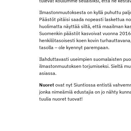
tulevat koulumme sellaisiksi, että ne kestä
Ilmastonmuutoksesta on kyllä puhuttu paljo
Päästöt pitäisi saada nopeasti laskettua no
huolimatta näyttää siltä, että maailman k
Suomenkin päästöt kasvoivat vuonna 2016. T
henkilötasoisesti koen kovin turhauttavana,
tasolla – ole kyennyt parempaan.
Ilahduttavasti useimpien suomalaisten puol
ilmastonmuutoksen torjumiseksi. Sieltä muu
asiassa.
Nuoret
ovat nyt Siuntiossa entistä vahvem
jonka nimeämiä edustajia on jo nähty kunnal
tuulia nuoret tuovat!