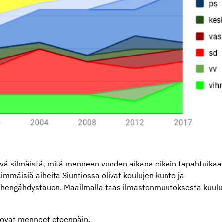
yvä silmäistä, mitä menneen vuoden aikana oikein tapahtuikaa
limmäisiä aiheita Siuntiossa olivat koulujen kunto ja
 hengähdystauon. Maailmalla taas ilmastonmuutoksesta kuul
 ovat menneet eteenpäin.