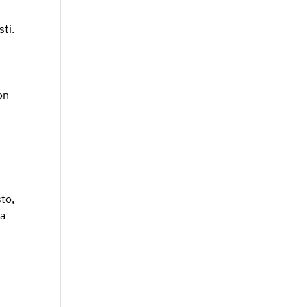
ti.
a
on
to,
ia