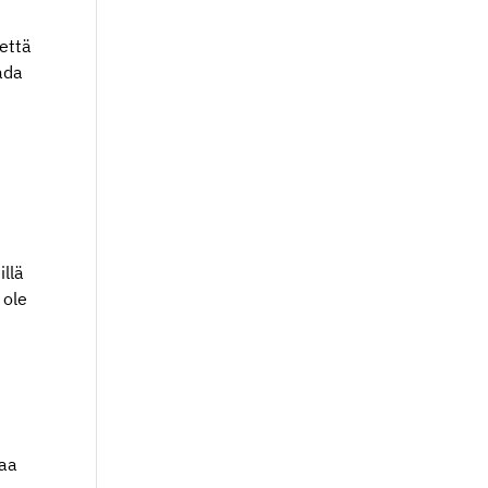
 että
ada
0
illä
 ole
taa