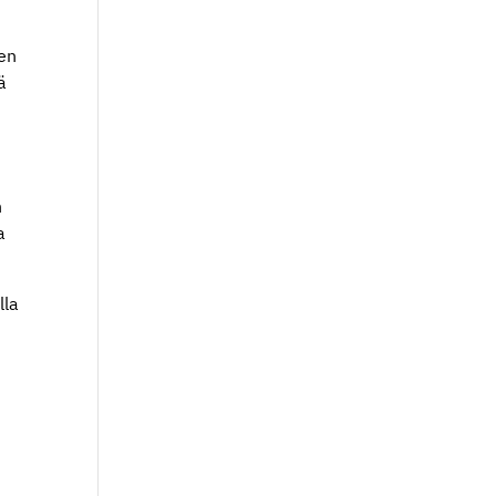
sen
ä
n
a
lla