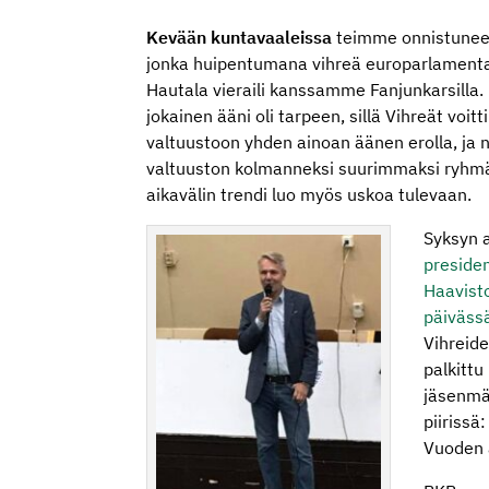
Kevään kuntavaaleissa
teimme onnistunee
jonka huipentumana vihreä europarlamenta
Hautala vieraili kanssamme Fanjunkarsilla. 
jokainen ääni oli tarpeen, sillä Vihreät voit
valtuustoon yhden ainoan äänen erolla, ja n
valtuuston kolmanneksi suurimmaksi ryhm
aikavälin trendi luo myös uskoa tulevaan.
Syksyn 
preside
Haavisto
päiväss
Vihreide
palkittu
jäsenmä
piirissä
Vuoden 