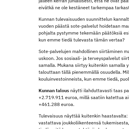
jälleen kerran juhlallisesti, että he ovat 
eivätkä ne ole kestäneet tarkempaa tarkas
Kunnan tulevaisuuden suunnittelun kannalta
vuoden päästä sote-palvelut hoidetaan maaku
pohjalta pystymme tekemään päätöksiä esi
kun emme tiedä tulevasta tämän vertaa?
Sote-palvelujen mahdollinen siirtäminen ma
uskoon. Jos sosiaali- ja terveyspalvelut si
samalla. Mukana siirtyy kuitenkin samalla y
talouttaan tällä pienemmällä osuudella. M
kouluinvestoinneista, kun emme tiedä, puol
Kunnan talous
näytti ilahduttavasti taas 
+2.719.911 euroa, millä saatiin katettua ai
+461.288 euroa.
Tulevaisuus näyttää kuitenkin haastavalta:
vastattava joukkoliikenteensä tukemisest