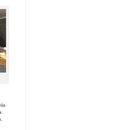
yös
a.
n.