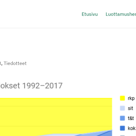
Etusivu
Luottamushen
8
,
Tiedotteet