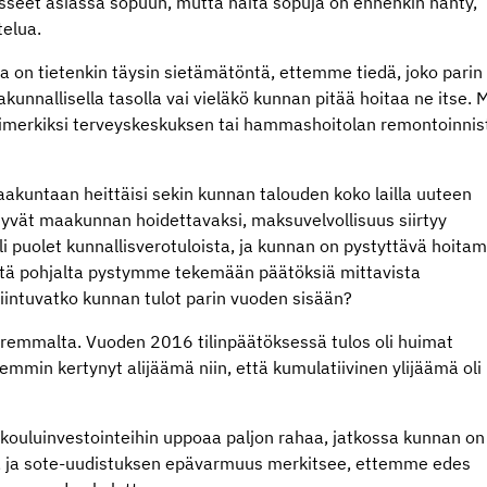
päässeet asiassa sopuun, mutta näitä sopuja on ennenkin nähty,
telua.
 on tietenkin täysin sietämätöntä, ettemme tiedä, joko parin
nnallisella tasolla vai vieläkö kunnan pitää hoitaa ne itse. M
merkiksi terveyskeskuksen tai hammashoitolan remontoinnis
akuntaan heittäisi sekin kunnan talouden koko lailla uuteen
irtyvät maakunnan hoidettavaksi, maksuvelvollisuus siirtyy
li puolet kunnallisverotuloista, ja kunnan on pystyttävä hoita
iltä pohjalta pystymme tekemään päätöksiä mittavista
iintuvatko kunnan tulot parin vuoden sisään?
paremmalta. Vuoden 2016 tilinpäätöksessä tulos oli huimat
emmin kertynyt alijäämä niin, että kumulatiivinen ylijäämä oli
 kouluinvestointeihin uppoaa paljon rahaa, jatkossa kunnan on
a, ja sote-uudistuksen epävarmuus merkitsee, ettemme edes