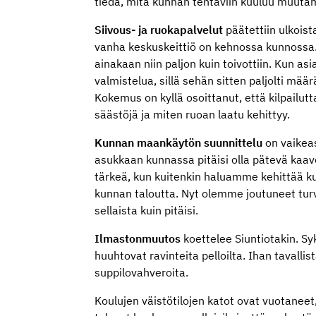
tiedä, mitä kunnan tehtäviin kuuluu muuta
Siivous- ja ruokapalvelut
päätettiin ulkoist
vanha keskuskeittiö on kehnossa kunnossa. K
ainakaan niin paljon kuin toivottiin. Kun as
valmistelua, sillä sehän sitten paljolti mä
Kokemus on kyllä osoittanut, että kilpailut
säästöjä ja miten ruoan laatu kehittyy.
Kunnan maankäytön suunnittelu
on vaikea
asukkaan kunnassa pitäisi olla pätevä kaavoi
tärkeä, kun kuitenkin haluamme kehittää ku
kunnan taloutta. Nyt olemme joutuneet turva
sellaista kuin pitäisi.
Ilmastonmuutos
koettelee Siuntiotakin. Syk
huuhtovat ravinteita pelloilta. Ihan tavalli
suppilovahveroita.
Koulujen väistötilojen katot ovat vuotane