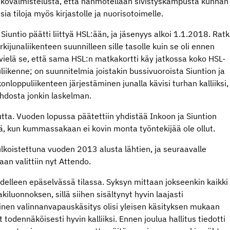
atkovalmistelusta, että hahmotellaan sivistyskampusta kunnan
a tiloja myös kirjastolle ja nuorisotoimelle.
Siuntio päätti liittyä HSL:ään, ja jäsenyys alkoi 1.1.2018. Rat
kijunaliikenteen suunnilleen sille tasolle kuin se oli ennen
vielä se, että sama HSL:n matkakortti käy jatkossa koko HSL-
liikenne; on suunnitelmia joistakin bussivuoroista Siuntion ja
onloppuliikenteen järjestäminen junalla kävisi turhan kalliiksi,
ehdosta jonkin laskelman.
tta. Vuoden lopussa päätettiin yhdistää Inkoon ja Siuntion
ltä, kun kummassakaan ei kovin monta työntekijää ole ollut.
ulkoistettuna vuoden 2013 alusta lähtien, ja seuraavalle
an valittiin nyt Attendo.
delleen epäselvässä tilassa. Syksyn mittaan jokseenkin kaikki
akiluonnoksen, sillä siihen sisältynyt hyvin laajasti
inen valinnanvapauskäsitys olisi yleisen käsityksen mukaan
 todennäköisesti hyvin kalliiksi. Ennen joulua hallitus tiedotti