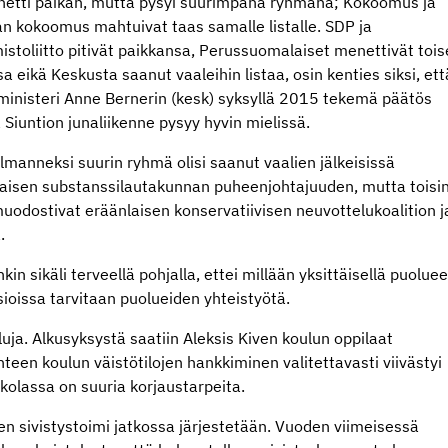
etti paikan, mutta pysyi suurimpana ryhmänä; Kokoomus ja
n kokoomus mahtuivat taas samalle listalle. SDP ja
stoliitto pitivät paikkansa, Perussuomalaiset menettivät toi
a eikä Keskusta saanut vaaleihin listaa, osin kenties siksi, ett
eministeri Anne Bernerin (kesk) syksyllä 2015 tekemä päätös
 Siuntion junaliikenne pysyy hyvin mielissä.
olmanneksi suurin ryhmä olisi saanut vaalien jälkeisissä
naisen substanssilautakunnan puheenjohtajuuden, mutta toisi
odostivat eräänlaisen konservatiivisen neuvottelukoalition j
.
 sikäli terveellä pohjalla, ettei millään yksittäisellä puoluee
ioissa tarvitaan puolueiden yhteistyötä.
uja. Alkusyksystä saatiin Aleksis Kiven koulun oppilaat
nteen koulun väistötilojen hankkiminen valitettavasti viivästyi
skolassa on suuria korjaustarpeita.
en sivistystoimi jatkossa järjestetään. Vuoden viimeisessä