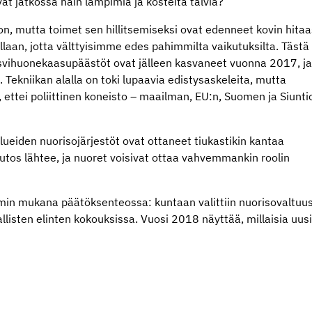
vät jatkossa näin lämpimiä ja kosteita talvia?
n, mutta toimet sen hillitsemiseksi ovat edenneet kovin hitaas
llaan, jotta välttyisimme edes pahimmilta vaikutuksilta. Tästä
asvihuonekaasupäästöt ovat jälleen kasvaneet vuonna 2017, j
ekniikan alalla on toki lupaavia edistysaskeleita, mutta
 ettei poliittinen koneisto – maailman, EU:n, Suomen ja Siunti
ueiden nuorisojärjestöt ovat ottaneet tiukastikin kantaa
tos lähtee, ja nuoret voisivat ottaa vahvemmankin roolin
min mukana päätöksenteossa: kuntaan valittiin nuorisovaltuus
listen elinten kokouksissa. Vuosi 2018 näyttää, millaisia uus