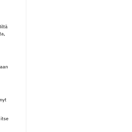
iltä
ta,
maan
 nyt
 itse