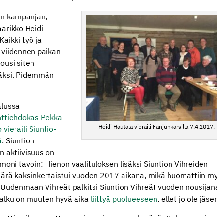
n kampanjan,
arikko Heidi
Kaikki työ ja
ti viidennen paikan
ousi siten
äksi. Pidemmän
alussa
nttiehdokas Pekka
Heidi Hautala vieraili Fanjunkarsilla 7.4.2017.
 vieraili Siuntio-
ä
. Siuntion
n aktiivisuus on
 moni tavoin: Hienon vaalituloksen lisäksi Siuntion Vihreiden
ärä kaksinkertaistui vuoden 2017 aikana, mikä huomattiin m
: Uudenmaan Vihreät palkitsi Siuntion Vihreät vuoden nousijan
alku on muuten hyvä aika
liittyä puolueeseen
, ellet jo ole jäse