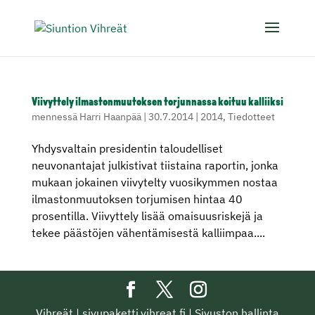
Viivyttely ilmastonmuutoksen torjunnassa koituu kalliiksi
mennessä
Harri Haanpää
|
30.7.2014
|
2014
,
Tiedotteet
Yhdysvaltain presidentin taloudelliset
neuvonantajat julkistivat tiistaina raportin, jonka
mukaan jokainen viivytelty vuosikymmen nostaa
ilmastonmuutoksen torjumisen hintaa 40
prosentilla. Viivyttely lisää omaisuusriskejä ja
tekee päästöjen vähentämisestä kalliimpaa....
Vihreät
|
sivupaketti.vihreat.fi
|
Sivuston hallinta