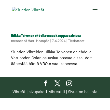
Hilkka Toivonen ehdolla osuuskauppavaaleissa
mennessä
Harri Haanpää
|
7.4.2024
|
Tiedotteet
Siuntion Vihreiden Hilkka Toivonen on ehdolla
Varuboden Oslan osuuskauppavaaleissa. Voit
äänestää häntä VBO:n vaalikoneessa.
Vihreät
|
sivupaketti.vihreat.fi
|
Sivuston hallinta