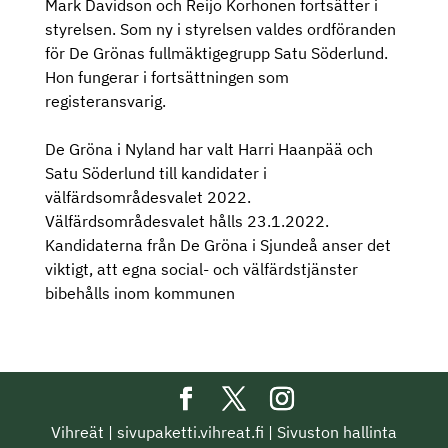
Mark Davidson och Reijo Korhonen fortsätter i
styrelsen. Som ny i styrelsen valdes ordföranden
för De Grönas fullmäktigegrupp Satu Söderlund.
Hon fungerar i fortsättningen som
registeransvarig.
De Gröna i Nyland har valt Harri Haanpää och
Satu Söderlund till kandidater i
välfärdsområdesvalet 2022.
Välfärdsområdesvalet hålls 23.1.2022.
Kandidaterna från De Gröna i Sjundeå anser det
viktigt, att egna social- och välfärdstjänster
bibehålls inom kommunen
Vihreät
|
sivupaketti.vihreat.fi
|
Sivuston hallinta