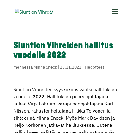
Siuntion Vihreiden hallitus
vuodelle 2022
mennessä
Minna Sneck
|
23.11.2021
|
Tiedotteet
Siuntion Vihreiden syyskokous valitsi hallituksen
vuodelle 2022. Hallituksen puheenjohtajana
jatkaa Virpi Lohrum, varapuheenjohtajana Karl
Nilsson, rahastonhoitajana Hilkka Toivonen ja
sihteerinä Minna Sneck. Myös Mark Davidson ja
Reijo Korhonen jatkavat hallituksessa. Uutena
hallitukseen valittiin vihreiden valtuustoryhmän