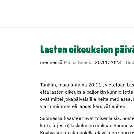
Lasten oikeuksien päiv
mennessä
Minna Sneck
|
20.11.2023
|
Tie
Tänään, maanantaina 20.11., vietetään Laste
että lasten oikeuksia paljonkin kunnioitett
ovat miltei jokapäiväisiä aiheita mediassa.
viattomimmat eli lapset kärsivät eniten.
Suomessa haasteet ovat toisenlaisia. Soste
kattojärjestö) laskelmien mukaan Suomessa
Köyhyysrajan alapuolella elävillä on suuri r