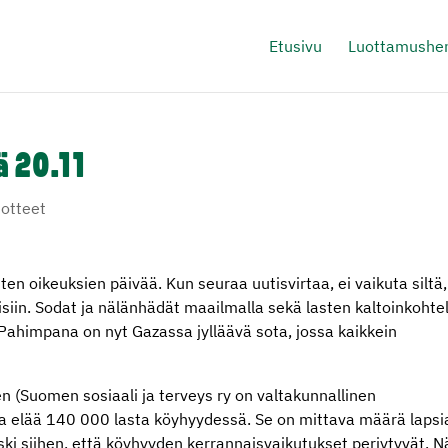
Etusivu
Luottamushen
ä 20.11
dotteet
n oikeuksien päivää. Kun seuraa uutisvirtaa, ei vaikuta siltä,
aisiin. Sodat ja nälänhädät maailmalla sekä lasten kaltoinkohte
 Pahimpana on nyt Gazassa jylläävä sota, jossa kaikkein
n (Suomen sosiaali ja terveys ry on valtakunnallinen
 elää 140 000 lasta köyhyydessä. Se on mittava määrä lapsi
iski siihen, että köyhyyden kerrannaisvaikutukset periytyvät. N