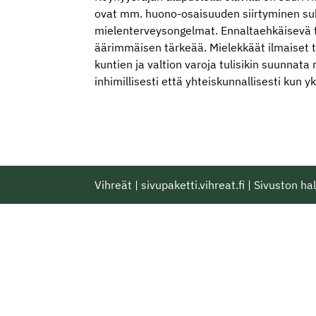
ovat mm. huono-osaisuuden siirtyminen suku
mielenterveysongelmat. Ennaltaehkäisevä t
äärimmäisen tärkeää. Mielekkäät ilmaiset t
kuntien ja valtion varoja tulisikin suunnata
inhimillisesti että yhteiskunnallisesti kun 
Vihreät
|
sivupaketti.vihreat.fi
|
Sivuston hal