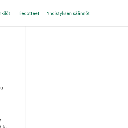
kilöt
Tiedotteet
Yhdistyksen säännöt
lu
a.
äitä