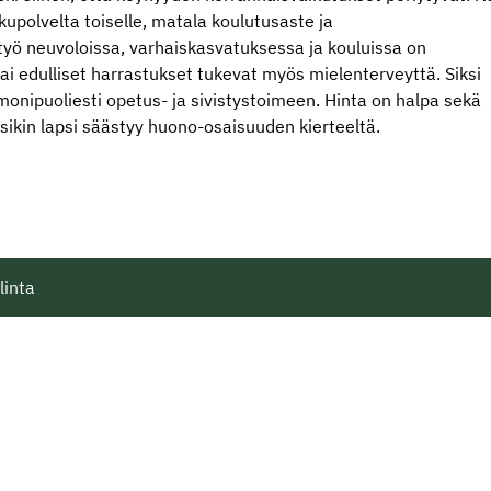
polvelta toiselle, matala koulutusaste ja
yö neuvoloissa, varhaiskasvatuksessa ja kouluissa on
ai edulliset harrastukset tukevat myös mielenterveyttä. Siksi
 monipuoliesti opetus- ja sivistystoimeen. Hinta on halpa sekä
yksikin lapsi säästyy huono-osaisuuden kierteeltä.
linta