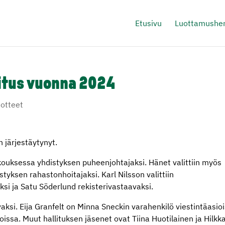
Etusivu
Luottamushen
litus vuonna 2024
dotteet
n järjestäytynyt.
kouksessa yhdistyksen puheenjohtajaksi. Hänet valittiin myös
tyksen rahastonhoitajaksi. Karl Nilsson valittiin
si ja Satu Söderlund rekisterivastaavaksi.
aksi. Eija Granfelt on Minna Sneckin varahenkilö viestintäasio
oissa. Muut hallituksen jäsenet ovat Tiina Huotilainen ja Hilkk