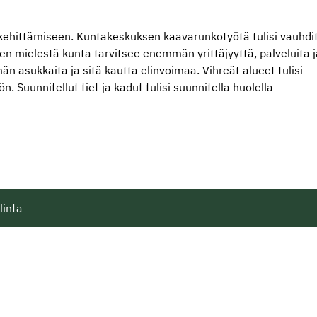
kehittämiseen. Kuntakeskuksen kaavarunkotyötä tulisi vauhdi
den mielestä kunta tarvitsee enemmän yrittäjyyttä, palveluita 
n asukkaita ja sitä kautta elinvoimaa. Vihreät alueet tulisi
n. Suunnitellut tiet ja kadut tulisi suunnitella huolella
linta