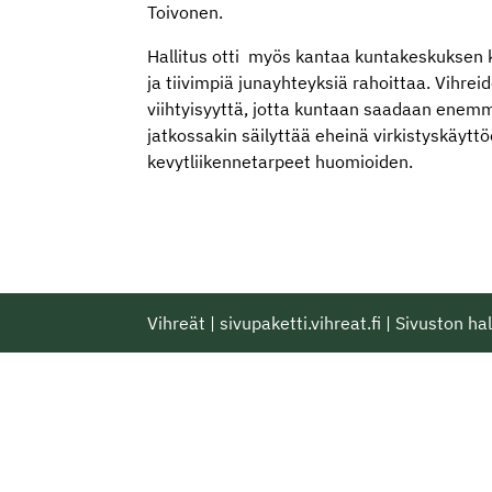
Toivonen.
Hallitus otti myös kantaa kuntakeskuksen 
ja tiivimpiä junayhteyksiä rahoittaa. Vihrei
viihtyisyyttä, jotta kuntaan saadaan enemmä
jatkossakin säilyttää eheinä virkistyskäyttöö
kevytliikennetarpeet huomioiden.
Vihreät
|
sivupaketti.vihreat.fi
|
Sivuston hal