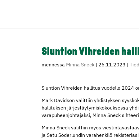
Siuntion Vihreiden hal
mennessä
Minna Sneck
|
26.11.2023
|
Tie
Siuntion Vihreiden hallitus vuodelle 2024 o
Mark Davidson valittiin yhdistyksen syysko
hallituksen järjestäytymiskokouksessa yhdis
varapuheenjohtajaksi, Minna Sneck sihteerik
Minna Sneck valittiin myös viestintävastaav
ja Satu Söderlundin varahenkilö rekisteriasi