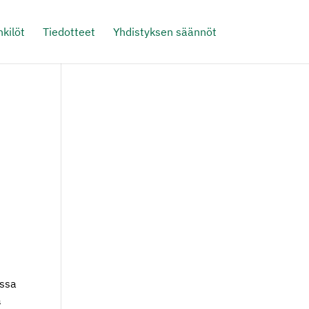
kilöt
Tiedotteet
Yhdistyksen säännöt
issa
a