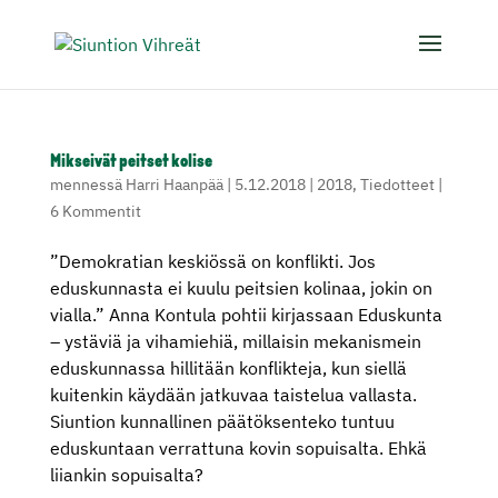
Mikseivät peitset kolise
mennessä
Harri Haanpää
|
5.12.2018
|
2018
,
Tiedotteet
|
6 Kommentit
”Demokratian keskiössä on konflikti. Jos
eduskunnasta ei kuulu peitsien kolinaa, jokin on
vialla.” Anna Kontula pohtii kirjassaan Eduskunta
– ystäviä ja vihamiehiä, millaisin mekanismein
eduskunnassa hillitään konflikteja, kun siellä
kuitenkin käydään jatkuvaa taistelua vallasta.
Siuntion kunnallinen päätöksenteko tuntuu
eduskuntaan verrattuna kovin sopuisalta. Ehkä
liiankin sopuisalta?