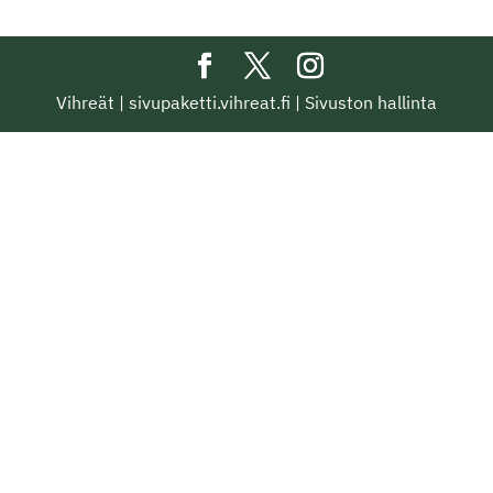
Vihreät
|
sivupaketti.vihreat.fi
|
Sivuston hallinta