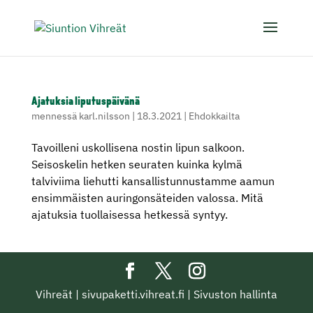
Ajatuksia liputuspäivänä
mennessä
karl.nilsson
|
18.3.2021
|
Ehdokkailta
Tavoilleni uskollisena nostin lipun salkoon.
Seisoskelin hetken seuraten kuinka kylmä
talviviima liehutti kansallistunnustamme aamun
ensimmäisten auringonsäteiden valossa. Mitä
ajatuksia tuollaisessa hetkessä syntyy.
Vihreät
|
sivupaketti.vihreat.fi
|
Sivuston hallinta