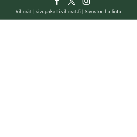
Vihreät
|
sivupaketti.vihreat.fi
|
Sivuston hallinta