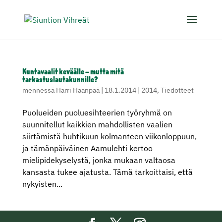
Kuntavaalit keväälle – mutta mitä
tarkastuslautakunnille?
mennessä
Harri Haanpää
|
18.1.2014
|
2014
,
Tiedotteet
Puolueiden puoluesihteerien työryhmä on
suunnitellut kaikkien mahdollisten vaalien
siirtämistä huhtikuun kolmanteen viikonloppuun,
ja tämänpäiväinen Aamulehti kertoo
mielipidekyselystä, jonka mukaan valtaosa
kansasta tukee ajatusta. Tämä tarkoittaisi, että
nykyisten...