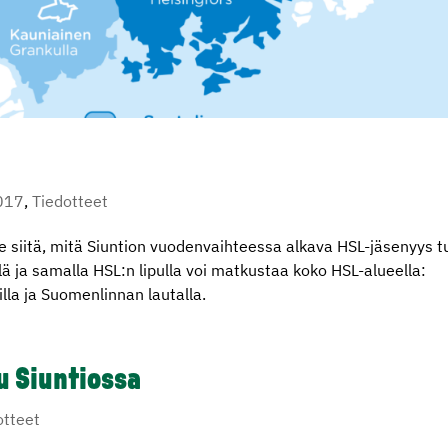
017
,
Tiedotteet
lle siitä, mitä Siuntion vuodenvaihteessa alkava HSL-jäsenyys t
ä ja samalla HSL:n lipulla voi matkustaa koko HSL-alueella:
uilla ja Suomenlinnan lautalla.
u Siuntiossa
otteet