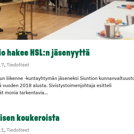
io hakee HSL:n jäsenyyttä
17
,
Tiedotteet
un liikenne -kuntayhtymän jäseneksi Siuntion kunnanvaltuust
ä vuoden 2018 alusta. Sivistystoimenjohtaja esitteli
ät monia tarkentavia...
isen koukeroista
11
,
Tiedotteet