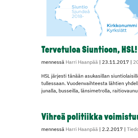
Tervetuloa Siuntioon, HSL!
mennessä
Harri Haanpää
|
23.11.2017
|
2
HSL järjesti tänään asukasillan siuntiolaisi
tullessaan. Vuodenvaihteesta lähtien yhdell
junalla, busseilla, länsimetrolla, raitiovaun
Vihreä politiikka voimistu
mennessä
Harri Haanpää
|
2.2.2017
|
Tied