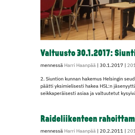
Valtuusto 30.1.2017: Siunt
mennessä
Harri Haanpää
|
30.1.2017
|
20
2. Siuntion kunnan hakemus Helsingin seud
päätti yksimielisesti hakea HSL:n jäsenyytt
seikkaperäisesti asiaa ja valtuutetut kysyiv
Raideliikenteen rahoittam
mennessä
Harri Haanpää
|
20.2.2011
|
20