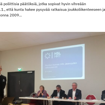
ä poliittisia päätöksiä, jotka sopivat hyvin vihreään
1., että kunta hakee pysyvää ratkaisua joukkoliikenteeseen j
uonna 2009...