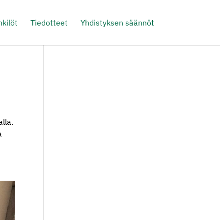
kilöt
Tiedotteet
Yhdistyksen säännöt
lla.
a