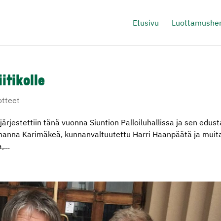
Etusivu
Luottamushen
iitikolle
otteet
järjestettiin tänä vuonna Siuntion Palloiluhallissa ja sen edusta
Johanna Karimäkeä, kunnanvaltuutettu Harri Haanpäätä ja muit
,...