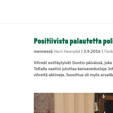
Positiivista palautetta pol
mennessä
Harri Haanpää
|
3.9.2016
|
Tied
Vihreät esittäytyivät Siuntio-päivässä, joka 
Teltalla saattoi jututtaa kansanedustaja 
vihreitä aktiiveja. Suosittua oli myös arvailla