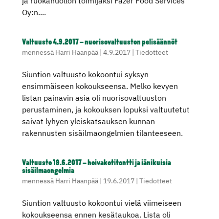
ja ruokahuollon toimijaksi Fazer Food Services
Oy:n....
Valtuusto 4.9.2017 – nuorisovaltuuston pelisäännöt
mennessä
Harri Haanpää
|
4.9.2017
|
Tiedotteet
Siuntion valtuusto kokoontui syksyn
ensimmäiseen kokoukseensa. Melko kevyen
listan painavin asia oli nuorisovaltuuston
perustaminen, ja kokouksen lopuksi valtuutetut
saivat lyhyen yleiskatsauksen kunnan
rakennusten sisäilmaongelmien tilanteeseen.
Valtuusto 19.6.2017 – hoivakotitontti ja iänikuisia
sisäilmaongelmia
mennessä
Harri Haanpää
|
19.6.2017
|
Tiedotteet
Siuntion valtuusto kokoontui vielä viimeiseen
kokoukseensa ennen kesätaukoa. Lista oli