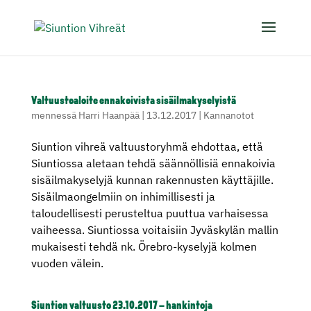
Valtuustoaloite ennakoivista sisäilmakyselyistä
mennessä
Harri Haanpää
|
13.12.2017
|
Kannanotot
Siuntion vihreä valtuustoryhmä ehdottaa, että
Siuntiossa aletaan tehdä säännöllisiä ennakoivia
sisäilmakyselyjä kunnan rakennusten käyttäjille.
Sisäilmaongelmiin on inhimillisesti ja
taloudellisesti perusteltua puuttua varhaisessa
vaiheessa. Siuntiossa voitaisiin Jyväskylän mallin
mukaisesti tehdä nk. Örebro-kyselyjä kolmen
vuoden välein.
Siuntion valtuusto 23.10.2017 – hankintoja